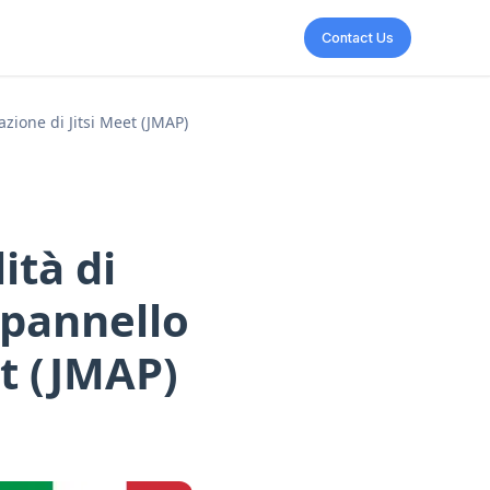
Contact Us
azione di Jitsi Meet (JMAP)
ità di
l pannello
et (JMAP)