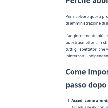
Perché abb
Per risolvere questi p
di amministrazione di Ji
L'aggiornamento più i
puoi trasmetterla in s
tutti gli spettatori che 
ininterrotti, indipende
Come impost
passo dopo
Accedi come ammin
Accedi a JMAP con le