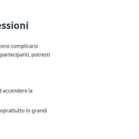
essioni
ssono complicarsi
artecipanti, potresti
d accendere la
oprattutto in grandi