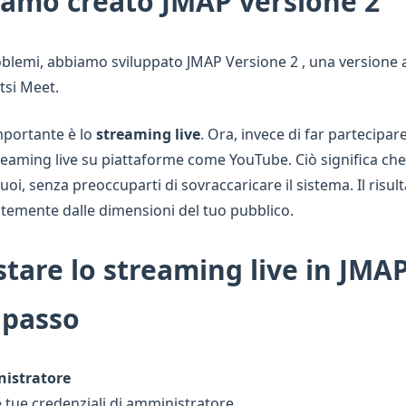
iamo creato JMAP versione 2
roblemi, abbiamo sviluppato JMAP Versione 2 , una versione 
tsi Meet.
mportante è lo
streaming live
. Ora, invece di far partecipare
treaming live su piattaforme come YouTube. Ciò significa c
vuoi, senza preoccuparti di sovraccaricare il sistema. Il risul
ntemente dalle dimensioni del tuo pubblico.
are lo streaming live in JMAP
 passo
istratore
 tue credenziali di amministratore.